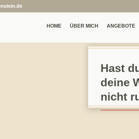
nstein.de
HOME
ÜBER MICH
ANGEBOTE
Hast d
deine W
nicht 