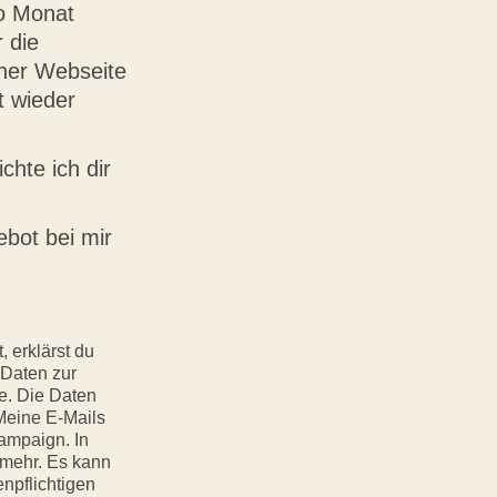
ro Monat
r die
iner Webseite
t wieder
chte ich dir
bot bei mir
 erklärst du
 Daten zur
e. Die Daten
Meine E-Mails
ampaign. In
 mehr. Es kann
npflichtigen