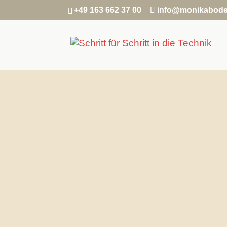
+49 163 662 37 00
info@monikabode